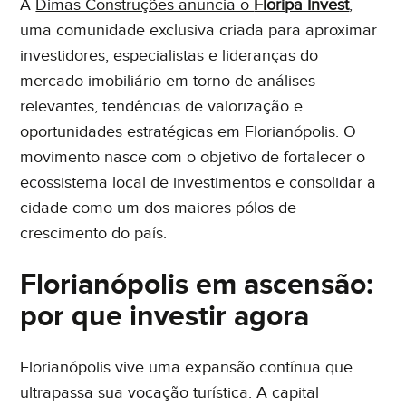
A
Dimas Construções anuncia o
Floripa Invest
,
uma comunidade exclusiva criada para aproximar
investidores, especialistas e lideranças do
mercado imobiliário em torno de análises
relevantes, tendências de valorização e
oportunidades estratégicas em Florianópolis. O
Eu concordo em receber comunicações. Ao informar
movimento nasce com o objetivo de fortalecer o
meus dados, eu concordo com a
Política de Privacidade
ecossistema local de investimentos e consolidar a
e
Termos de Uso
.
cidade como um dos maiores pólos de
crescimento do país.
Florianópolis em ascensão:
por que investir agora
Florianópolis vive uma expansão contínua que
ultrapassa sua vocação turística. A capital