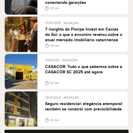
conectando gerações
05 min
27/04/2026
INOVAÇÃO
7 insights do Floripa Invest em Caxias
do Sul: o que o encontro revelou sobre o
atual mercado imobiliário catarinense
09 min
3/09/2025
INOVAÇÃO
CASACOR: Tudo o que sabemos sobre a
CASACOR SC 2025 até agora
03 min
28/07/2025
INOVAÇÃO
Seguro residencial: elegância atemporal
também se constrói com previsibilidade
03 min