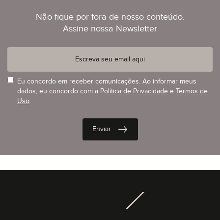
Não fique por fora de nosso conteúdo.
Assine nossa Newsletter
Eu concordo em receber comunicações. Ao informar meus
dados, eu concordo com a
Política de Privacidade
e
Termos de
Uso
.