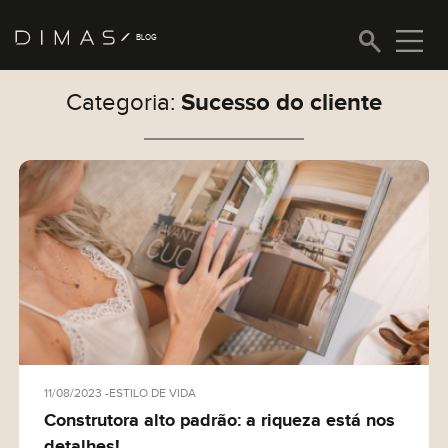
BLOG
Sucesso do cliente
Categoria:
Inovação
Olá, então, curtiu nosso conteúdo? Tem uma
sugestão para nos dar? Quer fazer um elogio à
Estilo de vida
nossa equipe ou simplismente deseja entrar em
contato com a gente? Fique a vontade.
Tecnologia
Nossa história
Sucesso do cliente
11/08/2023
ESTILO DE VIDA
Construtora alto padrão: a riqueza está nos
detalhes!