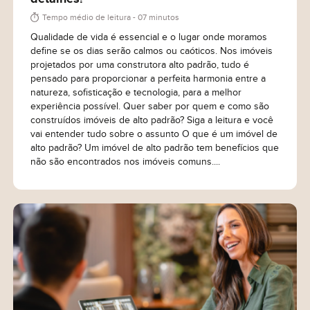
Tempo médio de leitura - 07 minutos
Qualidade de vida é essencial e o lugar onde moramos
define se os dias serão calmos ou caóticos. Nos imóveis
projetados por uma construtora alto padrão, tudo é
pensado para proporcionar a perfeita harmonia entre a
natureza, sofisticação e tecnologia, para a melhor
experiência possível. Quer saber por quem e como são
Eu concordo em receber comunicações. Ao informar
construídos imóveis de alto padrão? Siga a leitura e você
meus dados, eu concordo com a
Política de Privacidade
vai entender tudo sobre o assunto O que é um imóvel de
e
Termos de Uso
.
alto padrão? Um imóvel de alto padrão tem benefícios que
não são encontrados nos imóveis comuns....