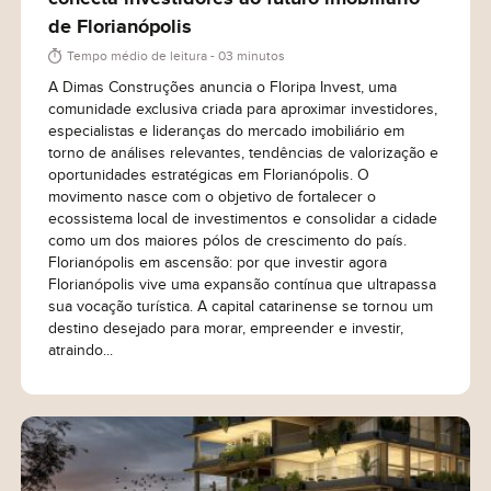
de Florianópolis
Tempo médio de leitura - 03 minutos
A Dimas Construções anuncia o Floripa Invest, uma
comunidade exclusiva criada para aproximar investidores,
especialistas e lideranças do mercado imobiliário em
torno de análises relevantes, tendências de valorização e
Eu concordo em receber comunicações. Ao informar
oportunidades estratégicas em Florianópolis. O
meus dados, eu concordo com a
Política de Privacidade
movimento nasce com o objetivo de fortalecer o
ecossistema local de investimentos e consolidar a cidade
e
Termos de Uso
.
como um dos maiores pólos de crescimento do país.
Florianópolis em ascensão: por que investir agora
Florianópolis vive uma expansão contínua que ultrapassa
sua vocação turística. A capital catarinense se tornou um
destino desejado para morar, empreender e investir,
atraindo...