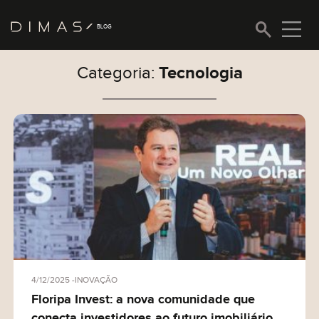
BLOG
Tecnologia
Categoria:
Inovação
Olá, então, curtiu nosso conteúdo? Tem uma
sugestão para nos dar? Quer fazer um elogio à
Estilo de vida
nossa equipe ou simplismente deseja entrar em
contato com a gente? Fique a vontade.
Tecnologia
Nossa história
Sucesso do cliente
4/12/2025
INOVAÇÃO
Floripa Invest: a nova comunidade que
conecta investidores ao futuro imobiliário