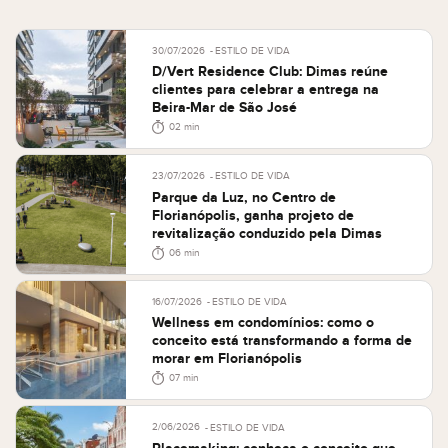
30/07/2026
ESTILO DE VIDA
D/Vert Residence Club: Dimas reúne
clientes para celebrar a entrega na
Beira-Mar de São José
02 min
23/07/2026
ESTILO DE VIDA
Parque da Luz, no Centro de
Florianópolis, ganha projeto de
revitalização conduzido pela Dimas
06 min
16/07/2026
ESTILO DE VIDA
Wellness em condomínios: como o
conceito está transformando a forma de
morar em Florianópolis
07 min
2/06/2026
ESTILO DE VIDA