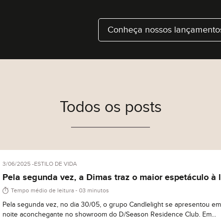
Conheça nossos lançamento
Todos os posts
3/06/2025
ESTILO DE VIDA
Pela segunda vez, a Dimas traz o maior espetáculo à 
para seus clientes.
Tempo médio de leitura - 03 minutos
Pela segunda vez, no dia 30/05, o grupo Candlelight se apresentou em
noite aconchegante no showroom do D/Season Residence Club. Em...