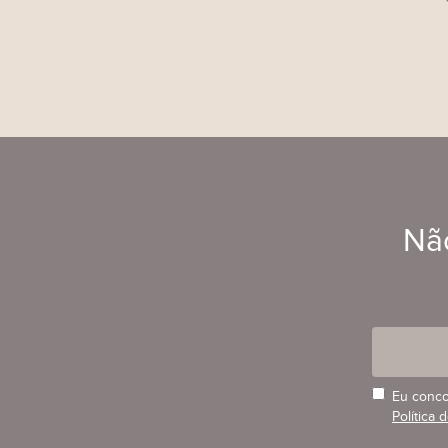
Não
Eu conco
Política 