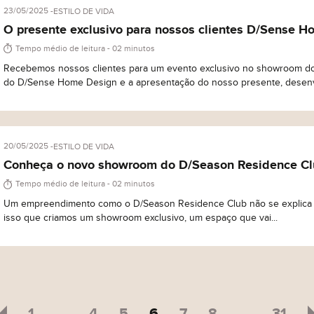
23/05/2025
ESTILO DE VIDA
 conteúdo? Tem uma sugestão para nos dar? Quer fazer um elogio à noss
O presente exclusivo para nossos clientes D/Sense H
ismente deseja entrar em contato com a gente? Fique a vontade.
Tempo médio de leitura - 02 minutos
Recebemos nossos clientes para um evento exclusivo no showroom do 
do D/Sense Home Design e a apresentação do nosso presente, desenvo
20/05/2025
ESTILO DE VIDA
Conheça o novo showroom do D/Season Residence C
Tecnologia
Suc
Tempo médio de leitura - 02 minutos
Um empreendimento como o D/Season Residence Club não se explica ap
da
Nossa história
isso que criamos um showroom exclusivo, um espaço que vai...
ceber comunicações. Ao informar meus dados, eu concordo com a
Polít
…
…
1
4
5
6
7
8
31