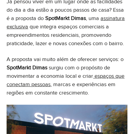
Já pensou viver em um lugar onde as facilidades
do dia a dia estão a poucos passos de casa? Essa
é a proposta do
SpotMarkt Dimas
, uma
assinatura
exclusiva
que integra espaços comerciais a
empreendimentos residenciais, promovendo
praticidade, lazer e novas conexões com o bairro.
Eu concordo em receber comunicações. Ao informar
meus dados, eu concordo com a
Política de Privacidade
A proposta vai muito além de oferecer serviços: o
e
Termos de Uso
.
SpotMarkt Dimas
surgiu com o propósito de
movimentar a economia local e criar
espaços que
conectam pessoas
, marcas e experiências em
regiões em constante crescimento.