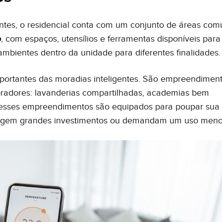
entes, o residencial conta com um conjunto de áreas com
o
, com espaços, utensílios e ferramentas disponíveis para
bientes dentro da unidade para diferentes finalidades
importantes das moradias inteligentes. São empreendimen
radores: lavanderias compartilhadas, academias bem
o, esses empreendimentos são equipados para poupar sua
exigem grandes investimentos ou demandam um uso meno
 conteúdo? Tem uma sugestão para nos dar? Quer fazer um elogio à noss
ismente deseja entrar em contato com a gente? Fique a vontade.