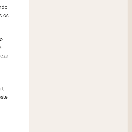
ando
s os
 o
a.
reza
rt
este