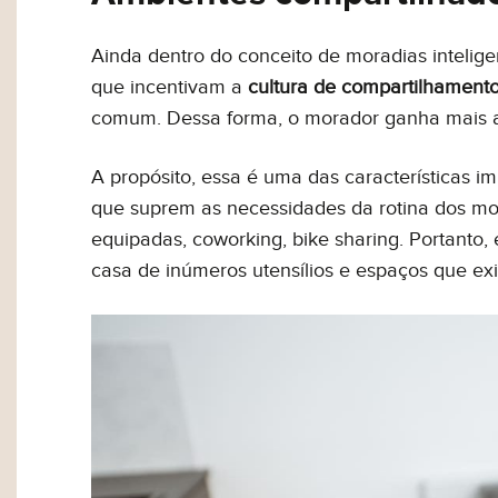
Ainda dentro do conceito de moradias intelig
que incentivam a
cultura de compartilhament
comum. Dessa forma, o morador ganha mais am
A propósito, essa é uma das características 
que suprem as necessidades da rotina dos mo
equipadas, coworking, bike sharing. Portant
casa de inúmeros utensílios e espaços que 
Olá, então, curtiu nosso
ou simpl