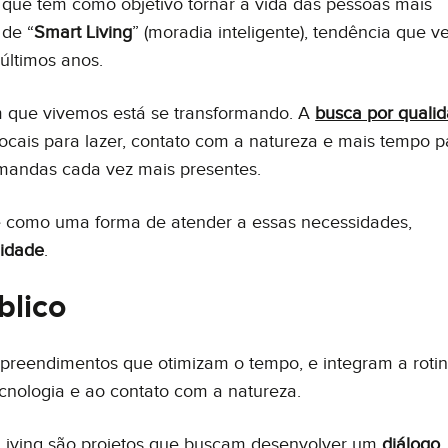
, que tem como objetivo tornar a vida das pessoas mais
 de “
Smart Living
” (moradia inteligente), tendência que 
últimos anos.
m que vivemos está se transformando. A
busca por quali
locais para lazer, contato com a natureza e mais tempo p
emandas cada vez mais presentes.
e como uma forma de atender a essas necessidades,
lidade
.
blico
reendimentos que otimizam o tempo, e integram a roti
ecnologia e ao contato com a natureza.
t Living são projetos que buscam desenvolver um
diálogo