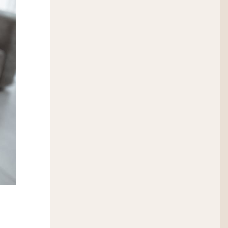
esso do cliente
ica de Privacidade
e