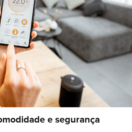
Tecnologia
Suc
da
Nossa história
ceber comunicações. Ao informar meus dados, eu concordo com a
Polít
comodidade e segurança