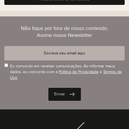
Não fique por fora de nosso conteúdo.
Assine nossa Newsletter
Eu concordo em receber comunicações. Ao informar meus
dados, eu concordo com a
Política de Privacidade
e
Termos de
Uso
.