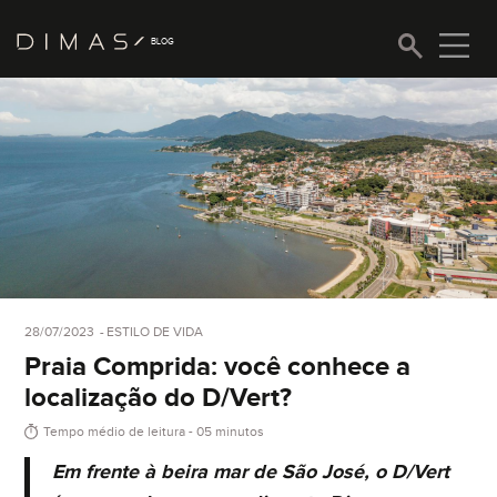
BLOG
Inovação
Olá, então, curtiu nosso conteúdo? Tem uma
sugestão para nos dar? Quer fazer um elogio à
Estilo de vida
nossa equipe ou simplismente deseja entrar em
contato com a gente? Fique a vontade.
Tecnologia
Nossa história
28/07/2023
ESTILO DE VIDA
Praia Comprida: você conhece a
Sucesso do cliente
localização do D/Vert?
Tempo médio de leitura - 05 minutos
Em frente à beira mar de São José, o D/Vert