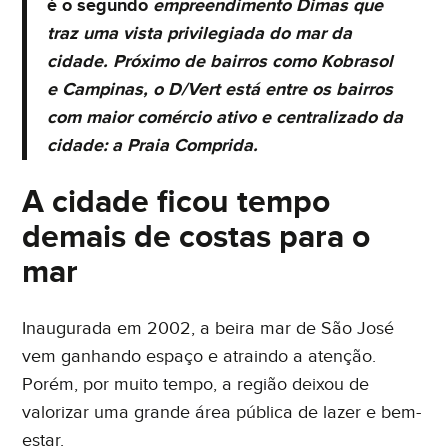
é o segundo
empreendimento Dimas que
traz uma vista privilegiada do mar da
cidade. Próximo de bairros como Kobrasol
e Campinas, o D/Vert está entre os bairros
com maior comércio ativo e centralizado da
cidade: a Praia Comprida.
Eu concordo em receber comunicações. Ao informar
meus dados, eu concordo com a
Política de Privacidade
A cidade ficou tempo
e
Termos de Uso
.
demais de costas para o
mar
Inaugurada em 2002, a beira mar de São José
vem ganhando espaço e atraindo a atenção.
Porém, por muito tempo, a região deixou de
valorizar uma grande área pública de lazer e bem-
estar.