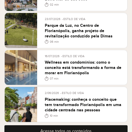
02 min
23/07/2026
ESTILO DE VIDA
Parque da Luz, no Centro de
Florianópolis, ganha projeto de
revitalização conduzido pela Dimas
06 min
16/07/2026
ESTILO DE VIDA
Wellness em condomínios: como o
conceito está transformando a forma de
morar em Florianópolis
07 min
2/06/2026
ESTILO DE VIDA
Placemaking: conheça o conceito que
tem transformado Florianópolis em uma
cidade centrada nas pessoas
10 min
Acesse todos os conteúdos