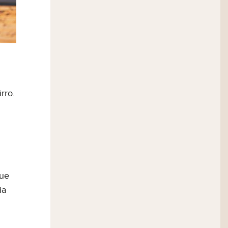
esso do cliente
rro.
ica de Privacidade
e
que
ia