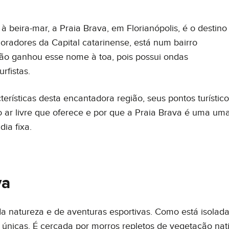
à beira-mar, a Praia Brava, em Florianópolis, é o destino
oradores da Capital catarinense, está num bairro
 não ganhou esse nome à toa, pois possui ondas
rfistas.
terísticas desta encantadora região, seus pontos turístico
ao ar livre que oferece e por que a Praia Brava é uma um
ia fixa.
va
a natureza e de aventuras esportivas. Como está isolad
 únicas. É cercada por morros repletos de vegetação nat