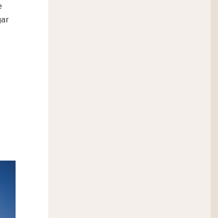
e
gar