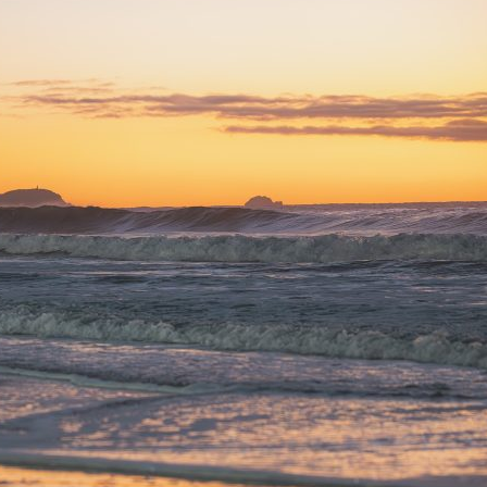
 conteúdo? Tem uma sugestão para nos dar? Quer fazer um elogio à noss
ismente deseja entrar em contato com a gente? Fique a vontade.