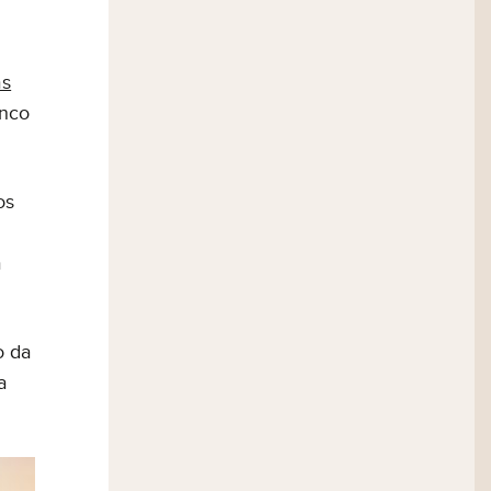
as
inco
os
a
o da
a