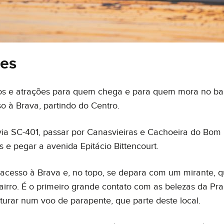
Tecnologia
Suc
da
Nossa história
ões
icos e atrações para quem chega e para quem mora no bai
ceber comunicações. Ao informar meus dados, eu concordo com a
Polít
so à Brava, partindo do Centro.
ovia SC-401, passar por Canasvieiras e Cachoeira do Bom
 e pegar a avenida Epitácio Bittencourt.
 acesso à Brava e, no topo, se depara com um mirante, 
irro. É o primeiro grande contato com as belezas da Pra
nturar num voo de parapente, que parte deste local.