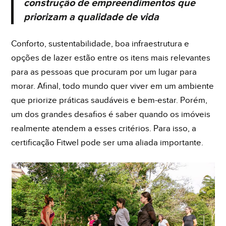
construção de empreendimentos que
priorizam a qualidade de vida
Conforto, sustentabilidade, boa infraestrutura e
opções de lazer estão entre os itens mais relevantes
para as pessoas que procuram por um lugar para
Eu concordo em receber comunicações. Ao informar
morar. Afinal, todo mundo quer viver em um ambiente
meus dados, eu concordo com a
Política de Privacidade
que priorize práticas saudáveis e bem-estar. Porém,
e
Termos de Uso
.
um dos grandes desafios é saber quando os imóveis
realmente atendem a esses critérios. Para isso, a
certificação Fitwel pode ser uma aliada importante.