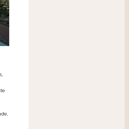
s,
nte
ade,