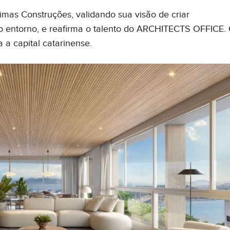
mas Construções, validando sua visão de criar
o entorno, e reafirma o talento do ARCHITECTS OFFICE.
 a capital catarinense.
 conteúdo? Tem uma sugestão para nos dar? Quer fazer um elogio à noss
ismente deseja entrar em contato com a gente? Fique a vontade.