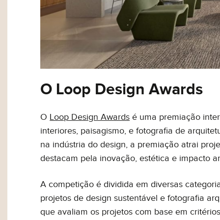
Inovação
Estilo de vi
O Loop Design Awards
Eu concordo em re
Termos de Uso
.
O
Loop Design Awards
é uma premiação intern
interiores, paisagismo, e fotografia de arquit
na indústria do design, a premiação atrai proj
destacam pela inovação, estética e impacto am
A competição é dividida em diversas categoria
projetos de design sustentável e fotografia ar
que avaliam os projetos com base em critérios