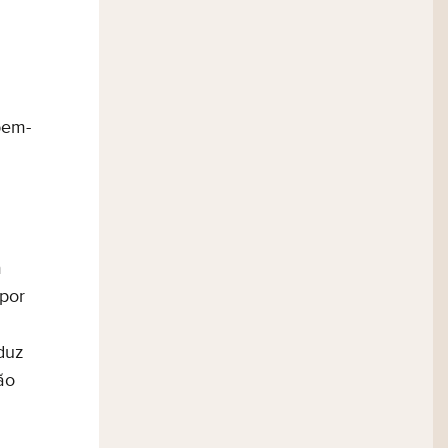
bem-
m
 por
duz
ão