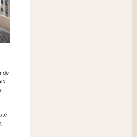
esso do cliente
ica de Privacidade
e
n de
ais
e
até
s,