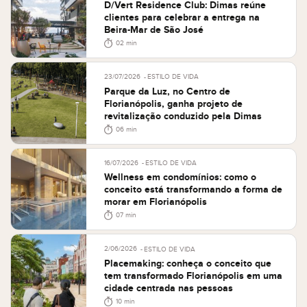
D/Vert Residence Club: Dimas reúne
clientes para celebrar a entrega na
Beira-Mar de São José
02 min
23/07/2026
ESTILO DE VIDA
Parque da Luz, no Centro de
Florianópolis, ganha projeto de
revitalização conduzido pela Dimas
06 min
16/07/2026
ESTILO DE VIDA
Wellness em condomínios: como o
conceito está transformando a forma de
morar em Florianópolis
07 min
2/06/2026
ESTILO DE VIDA
Placemaking: conheça o conceito que
tem transformado Florianópolis em uma
cidade centrada nas pessoas
10 min