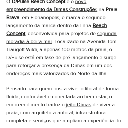
O
D/Pulse Beach Concept
é o
novo
empreendimento da Dimas Construçõe
s
na
Praia
Brava
, em Florianópolis, e marca o segundo
lançamento da marca dentro da linha
Beach
Concept
, desenvolvida para projetos de
segunda
moradia à beira-mar
. Localizado na Avenida Tom
Eu concordo em receber comunicações. Ao informar
Traugott Wildi, a apenas 100 metros da praia, o
meus dados, eu concordo com a
Política de Privacidade
D/Pulse está em fase de pré-lançamento e surge
e
Termos de Uso
.
para reforçar a presença da Dimas em um dos
endereços mais valorizados do Norte da Ilha.
Pensado para quem busca viver o litoral de forma
fluida, confortável e conectada ao bem-estar, o
empreendimento traduz o
jeito Dimas
de viver a
praia, com arquitetura autoral, infraestrutura
completa e serviços que ampliam a experiência do