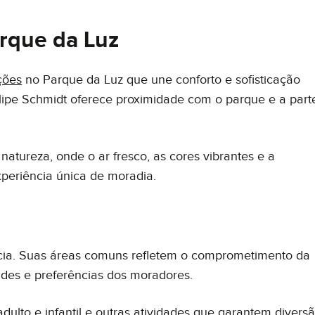
Tecnologia
Suc
rque da Luz
da
Nossa história
ções
no Parque da Luz que une conforto e sofisticação
elipe Schmidt oferece proximidade com o parque e a part
ceber comunicações. Ao informar meus dados, eu concordo com a
Polít
atureza, onde o ar fresco, as cores vibrantes e a
periência única de moradia.
ia. Suas áreas comuns refletem o comprometimento da
des e preferências dos moradores.
adulto e infantil e outras atividades que garantem divers