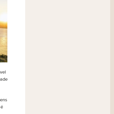
a equipe
vel
dade
gens
é