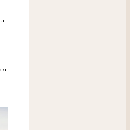
 ar
a o