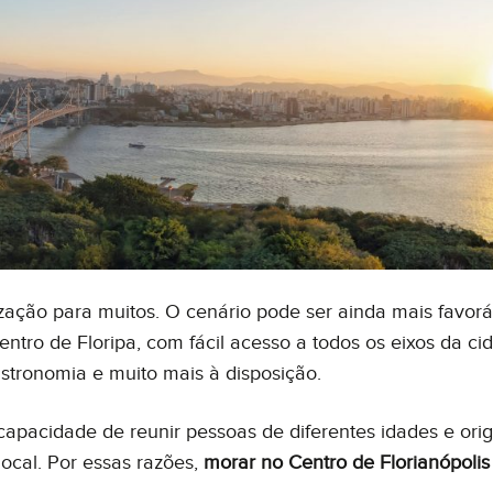
 conteúdo? Tem uma sugestão para nos dar? Quer fazer um elogio à noss
ismente deseja entrar em contato com a gente? Fique a vontade.
lização para muitos. O cenário pode ser ainda mais favorá
tro de Floripa, com fácil acesso a todos os eixos da ci
gastronomia e muito mais à disposição.
 capacidade de reunir pessoas de diferentes idades e ori
local. Por essas razões,
morar no Centro de Florianópolis