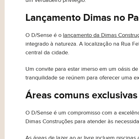
um verdadeiro privilégio.
Inovação
Lançamento Dimas no Pa
Estilo de vi
O D/Sense é o
lançamento da Dimas Constru
integrado à natureza. A localização na Rua F
central da cidade.
Eu concordo em re
Termos de Uso
.
Um convite para estar imerso em um oásis de n
tranquilidade se reúnem para oferecer uma ex
Áreas comuns exclusivas
O D/Sense é um compromisso com a excelênc
Dimas Construções para atender às necessida
As áreas de lazer ao ar livre incluem piscinas 